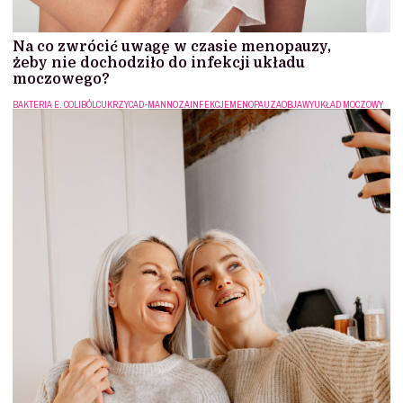
Na co zwrócić uwagę w czasie menopauzy,
żeby nie dochodziło do infekcji układu
moczowego?
BAKTERIA E. COLI
BÓL
CUKRZYCA
D-MANNOZA
INFEKCJE
MENOPAUZA
OBJAWY
UKŁAD MOCZOWY