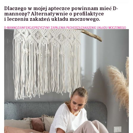
Dlaczego w mojej apteczce powinnam mieć D-
mannozę? Alternatywnie o profilaktyce
i leczeniu zakażeń układu moczowego.
D-MANNOZA
INFEKCJE
PRZYCZYNY ZAPALENIA PĘCHERZA
ZAKAŻENIE UKŁADU MOCZOWEGO