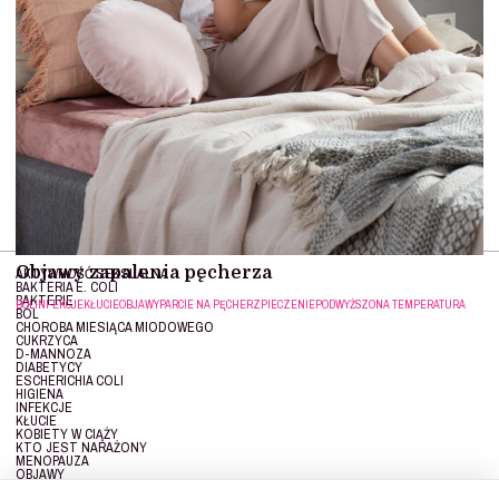
Objawy zapalenia pęcherza
AKTYWNOŚĆ SEKSUALNA
BAKTERIA E. COLI
BAKTERIE
BÓL
INFEKCJE
KŁUCIE
OBJAWY
PARCIE NA PĘCHERZ
PIECZENIE
PODWYŻSZONA TEMPERATURA
BÓL
CHOROBA MIESIĄCA MIODOWEGO
CUKRZYCA
D-MANNOZA
DIABETYCY
ESCHERICHIA COLI
HIGIENA
INFEKCJE
KŁUCIE
KOBIETY W CIĄŻY
KTO JEST NARAŻONY
MENOPAUZA
OBJAWY
OPORNOŚĆ