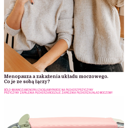
Menopauza a zakażenia układu moczowego.
Co je ze sobą łączy?
BÓL
D-MANNOZA
MENOPAUZA
OBJAWY
PARCIE NA PĘCHERZ
PRZYCZYNY
PRZYCZYNY ZAPALENIA PĘCHERZA
RODZAJE ZAPALENIA PĘCHERZA
UKŁAD MOCZOWY