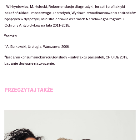
1
W. Hryniewicz, M. Holecki, Rekomendacje diagnostyki, terapii i profilaktyki
zakażeń układu moczowego u dorosłych, Wydawnictwo sfinansowane ze środków
będących w dyspozycji Ministra Zdrowia w ramach Narodowego Programu
Ochrony Antybiotyków na lata 2011-2015.
2
tamże.
3
A. Borkowski, Urologia, Warszawa, 2006.
4
Badanie konsumenckie YouGov study – satysfakcji pacjentek, CH & DE 2019,
badanie dostępne na życzenie.
PRZECZYTAJ TAKŻE