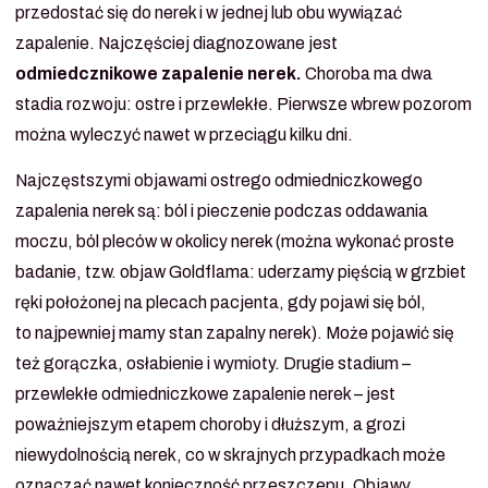
przedostać się do nerek i w jednej lub obu wywiązać
zapalenie. Najczęściej diagnozowane jest
odmiedcznikowe zapalenie nerek.
Choroba ma dwa
stadia rozwoju: ostre i przewlekłe. Pierwsze wbrew pozorom
można wyleczyć nawet w przeciągu kilku dni.
Najczęstszymi objawami ostrego odmiedniczkowego
zapalenia nerek są: ból i pieczenie podczas oddawania
moczu, ból pleców w okolicy nerek (można wykonać proste
badanie, tzw. objaw Goldflama: uderzamy pięścią w grzbiet
ręki położonej na plecach pacjenta, gdy pojawi się ból,
to najpewniej mamy stan zapalny nerek). Może pojawić się
też gorączka, osłabienie i wymioty. Drugie stadium –
przewlekłe odmiedniczkowe zapalenie nerek – jest
poważniejszym etapem choroby i dłuższym, a grozi
niewydolnością nerek, co w skrajnych przypadkach może
oznaczać nawet konieczność przeszczepu. Objawy