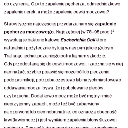
do czynienia. Czy to zapalenie pęcherza, odmiedniczkowe
zapalenie nerek, a może zapalenie cewki moczowej?
Statystycznie najczęściej przydarza nam się
zapalenie
1
pęcherza moczowego.
Najczęściej (w 75–95 proc.)
wywołują je bakterie kałowe
Escherichia Coli
które
naturalnie i pożytecznie bytują w naszym jelicie grubym.
Trafiając jednak poza niego potrafią nam szkodzić.
Gdy przedostaną się do cewki moczowej, i zaczną się w niej
namnażać, szybko pojawić się może ból lub pieczenie
podczas mikcji, potrzeba częstego lub natychmiastowego
oddawania moczu, bywa, że i pobolewanie pleców
czy brzucha. Dodatkowo mocz może być mętny i mieć
nieprzyjemny zapach, może też być zabarwiony
na czerwono lub ciemnobrunatnie, co oznacza obecność
krwi (krwiomocz) i jest wynikiem zapalenia błony śluzowej
pęcherza. Pewność, że mamy do czynienia z zapaleniem