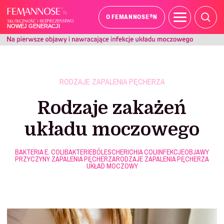
®
O FEMANNOSE
N
RODZAJE ZAPALENIA PĘCHERZA
Rodzaje zakażeń
układu moczowego
BAKTERIA E. COLI
BAKTERIE
BÓL
ESCHERICHIA COLI
INFEKCJE
OBJAWY
PRZYCZYNY ZAPALENIA PĘCHERZA
RODZAJE ZAPALENIA PĘCHERZA
UKŁAD MOCZOWY