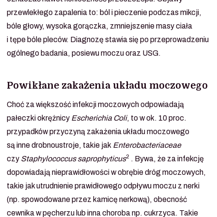
przewlekłego zapalenia to: ból i pieczenie podczas mikcji,
bóle głowy, wysoka gorączka, zmniejszenie masy ciała
i tępe bóle pleców. Diagnozę stawia się po przeprowadzeniu
ogólnego badania, posiewu moczu oraz USG.
Powikłane zakażenia układu moczowego
Choć za większość infekcji moczowych odpowiadają
pałeczki okrężnicy
Escherichia Coli
, to w ok. 10 proc.
przypadków przyczyną zakażenia układu moczowego
są inne drobnoustroje, takie jak
Enterobacteriaceae
2
czy
Staphylococcus saprophyticus
. Bywa, że za infekcję
dopowiadają nieprawidłowości w obrębie dróg moczowych,
takie jak utrudnienie prawidłowego odpływu moczu z nerki
(np. spowodowane przez kamicę nerkową), obecność
cewnika w pęcherzu lub inna choroba np. cukrzyca. Takie