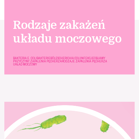
Rodzaje zakażeń
układu moczowego
BAKTERIA E. COLI
BAKTERIE
BÓL
ESCHERICHIA COLI
INFEKCJE
OBJAWY
PRZYCZYNY ZAPALENIA PĘCHERZA
RODZAJE ZAPALENIA PĘCHERZA
UKŁAD MOCZOWY