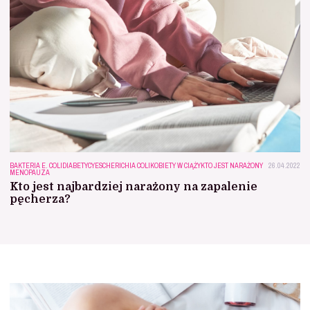
BAKTERIA E. COLI
DIABETYCY
ESCHERICHIA COLI
KOBIETY W CIĄŻY
KTO JEST NARAŻONY
26.04.2022
MENOPAUZA
Kto jest najbardziej narażony na zapalenie
pęcherza?