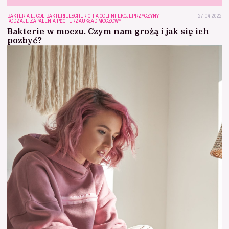
BAKTERIA E. COLI
BAKTERIE
ESCHERICHIA COLI
INFEKCJE
PRZYCZYNY
27.04.2022
RODZAJE ZAPALENIA PĘCHERZA
UKŁAD MOCZOWY
Bakterie w moczu. Czym nam grożą i jak się ich
pozbyć?