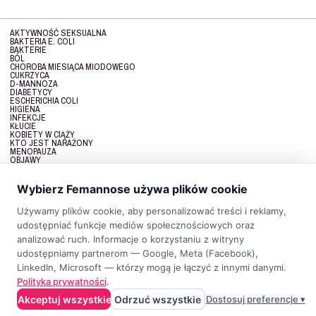
AKTYWNOŚĆ SEKSUALNA
BAKTERIA E. COLI
BAKTERIE
BÓL
CHOROBA MIESIĄCA MIODOWEGO
CUKRZYCA
D-MANNOZA
DIABETYCY
ESCHERICHIA COLI
HIGIENA
INFEKCJE
KŁUCIE
KOBIETY W CIĄŻY
KTO JEST NARAŻONY
MENOPAUZA
OBJAWY
OPORNOŚĆ
PARCIE NA PĘCHERZ
PIECZENIE
Wybierz Femannose używa plików cookie
PODWYŻSZONA TEMPERATURA
PREWENCJA
PRZYCZYNY
Używamy plików cookie, aby personalizować treści i reklamy,
PRZYCZYNY ZAPALENIA PĘCHERZA
udostępniać funkcje mediów społecznościowych oraz
RODZAJE ZAPALENIA PĘCHERZA
UKŁAD MOCZOWY
analizować ruch. Informacje o korzystaniu z witryny
ZAKAŻENIE UKŁADU MOCZOWEGO
udostępniamy partnerom — Google, Meta (Facebook),
LinkedIn, Microsoft — którzy mogą je łączyć z innymi danymi.
Polityka prywatności
.
Akceptuj wszystkie
Odrzuć wszystkie
Dostosuj preferencje ▾
KONTAKT
POLITYKA PRYWATNOŚCI
REGULAMIN