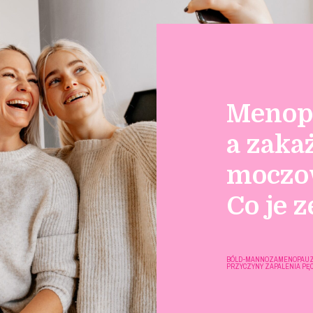
Menop
a zaka
moczo
Co je z
BÓL
D-MANNOZA
MENOPAU
PRZYCZYNY ZAPALENIA PĘ