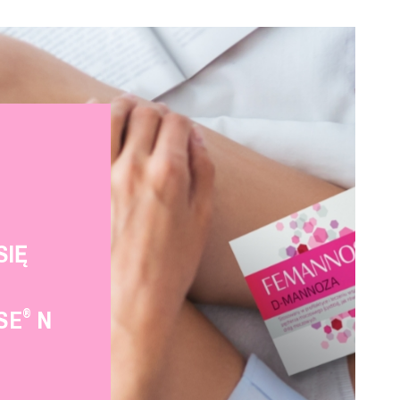
SIĘ
SE
N
®