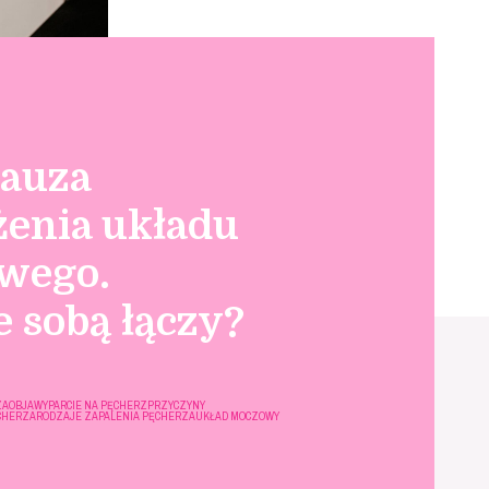
auza
żenia układu
wego.
e sobą łączy?
ZA
OBJAWY
PARCIE NA PĘCHERZ
PRZYCZYNY
CHERZA
RODZAJE ZAPALENIA PĘCHERZA
UKŁAD MOCZOWY