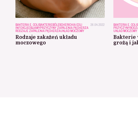
BAKTERIA E. COLI
BAKTERIE
BÓL
ESCHERICHIA COLI
26.04.2022
BAKTERIA E. COLI
INFEKCJE
OBJAWY
PRZYCZYNY ZAPALENIA PĘCHERZA
PRZYCZYNY
RODZ
RODZAJE ZAPALENIA PĘCHERZA
UKŁAD MOCZOWY
UKŁAD MOCZOWY
Rodzaje zakażeń układu
Bakterie
moczowego
grożą i j