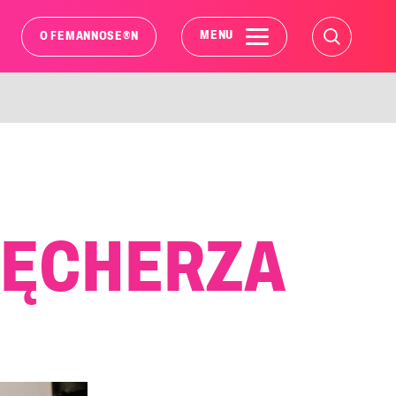
MENU
®
O FEMANNOSE
N
PĘCHERZA