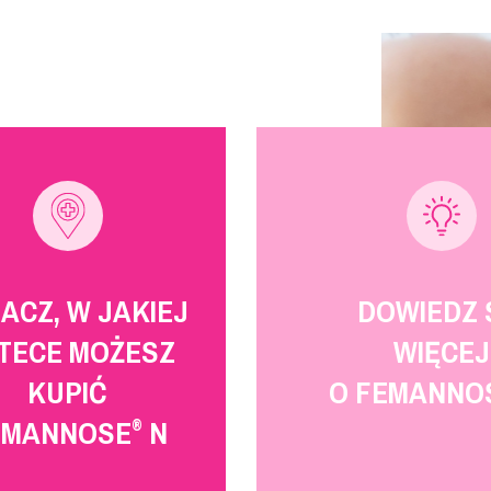
ACZ, W JAKIEJ
DOWIEDZ 
TECE MOŻESZ
WIĘCEJ
KUPIĆ
O FEMANNO
EMANNOSE
N
®