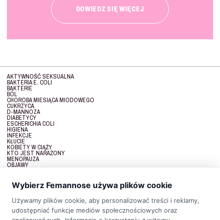
DOWIEDZ SIĘ WIĘCEJ
AKTYWNOŚĆ SEKSUALNA
BAKTERIA E. COLI
BAKTERIE
BÓL
CHOROBA MIESIĄCA MIODOWEGO
CUKRZYCA
D-MANNOZA
DIABETYCY
ESCHERICHIA COLI
HIGIENA
INFEKCJE
KŁUCIE
KOBIETY W CIĄŻY
KTO JEST NARAŻONY
MENOPAUZA
OBJAWY
OPORNOŚĆ
PARCIE NA PĘCHERZ
PIECZENIE
Wybierz Femannose używa plików cookie
PODWYŻSZONA TEMPERATURA
PREWENCJA
PRZYCZYNY
Używamy plików cookie, aby personalizować treści i reklamy,
PRZYCZYNY ZAPALENIA PĘCHERZA
udostępniać funkcje mediów społecznościowych oraz
RODZAJE ZAPALENIA PĘCHERZA
UKŁAD MOCZOWY