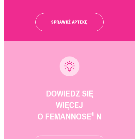
SPRAWDŹ APTEKĘ
DOWIEDZ SIĘ
WIĘCEJ
O FEMANNOSE
N
®