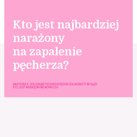
Kto jest najbardziej
narażony
na zapalenie
pęcherza?
BAKTERIA E. COLI
DIABETYCY
ESCHERICHIA COLI
KOBIETY W CIĄŻY
KTO JEST NARAŻONY
MENOPAUZA