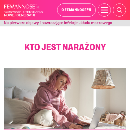
®
O FEMANNOSE
N
KTO JEST NARAŻONY