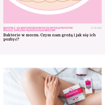
BAKTERIA E. COLI
BAKTERIE
ESCHERICHIA COLI
INFEKCJE
PRZYCZYNY
27.04.2022
RODZAJE ZAPALENIA PĘCHERZA
UKŁAD MOCZOWY
Bakterie w moczu. Czym nam grożą i jak się ich
pozbyć?