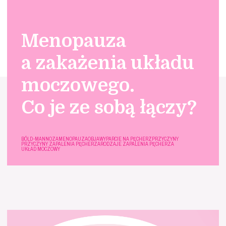
Menopauza
a zakażenia układu
moczowego.
Co je ze sobą łączy?
BÓL
D-MANNOZA
MENOPAUZA
OBJAWY
PARCIE NA PĘCHERZ
PRZYCZYNY
PRZYCZYNY ZAPALENIA PĘCHERZA
RODZAJE ZAPALENIA PĘCHERZA
UKŁAD MOCZOWY