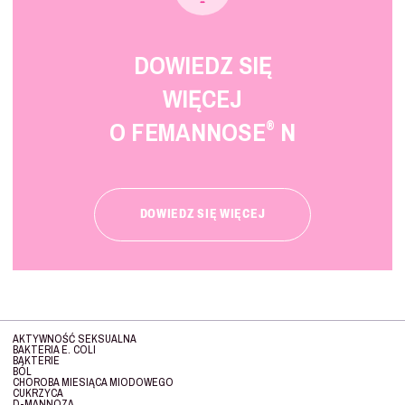
DOWIEDZ SIĘ
WIĘCEJ
O FEMANNOSE
N
®
DOWIEDZ SIĘ WIĘCEJ
AKTYWNOŚĆ SEKSUALNA
BAKTERIA E. COLI
BAKTERIE
BÓL
CHOROBA MIESIĄCA MIODOWEGO
CUKRZYCA
D-MANNOZA