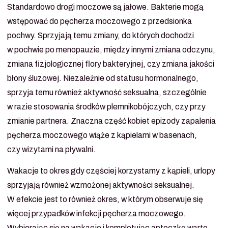
Standardowo drogi moczowe są jałowe. Bakterie mogą
wstępować do pęcherza moczowego z przedsionka
pochwy. Sprzyjają temu zmiany, do których dochodzi
w pochwie po menopauzie, między innymi zmiana odczynu,
zmiana fizjologicznej flory bakteryjnej, czy zmiana jakości
błony śluzowej. Niezależnie od statusu hormonalnego,
sprzyja temu również aktywność seksualna, szczególnie
w razie stosowania środków plemnikobójczych, czy przy
zmianie partnera. Znaczna część kobiet epizody zapalenia
pęcherza moczowego wiąże z kąpielami w basenach,
czy wizytami na pływalni.
Wakacje to okres gdy częściej korzystamy z kąpieli, urlopy
sprzyjają również wzmożonej aktywności seksualnej.
W efekcie jest to również okres, w którym obserwuje się
więcej przypadków infekcji pęcherza moczowego.
Wybierając się na wakacje i kompletując apteczkę warto