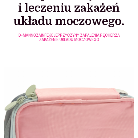
i leczeniu zakażeń
układu moczowego.
D-MANNOZA
INFEKCJE
PRZYCZYNY ZAPALENIA PĘCHERZA
ZAKAŻENIE UKŁADU MOCZOWEGO