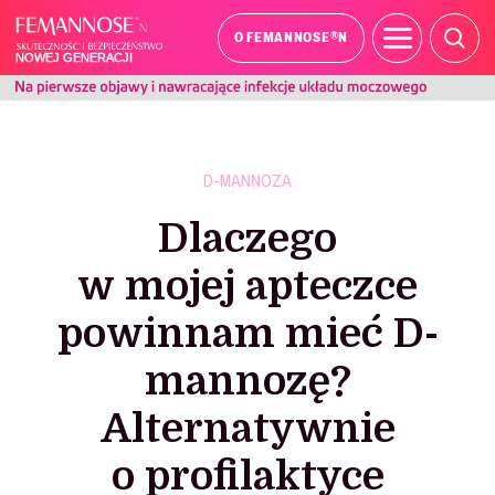
®
O FEMANNOSE
N
D-MANNOZA
Dlaczego
w mojej apteczce
powinnam mieć D-
mannozę?
Alternatywnie
o profilaktyce