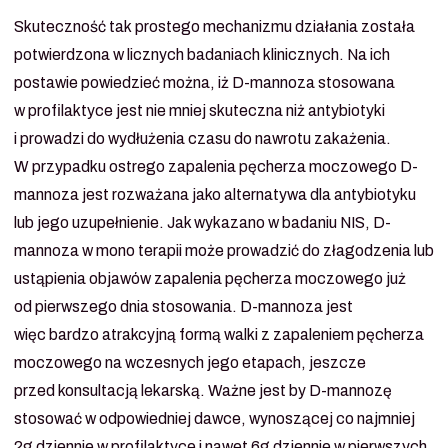
Skuteczność tak prostego mechanizmu działania została
potwierdzona w licznych badaniach klinicznych. Na ich
postawie powiedzieć można, iż D-mannoza stosowana
w profilaktyce jest nie mniej skuteczna niż antybiotyki
i prowadzi do wydłużenia czasu do nawrotu zakażenia.
W przypadku ostrego zapalenia pęcherza moczowego D-
mannoza jest rozważana jako alternatywa dla antybiotyku
lub jego uzupełnienie. Jak wykazano w badaniu NIS, D-
mannoza w mono terapii może prowadzić do złagodzenia lub
ustąpienia objawów zapalenia pęcherza moczowego już
od pierwszego dnia stosowania. D-mannoza jest
więc bardzo atrakcyjną formą walki z zapaleniem pęcherza
moczowego na wczesnych jego etapach, jeszcze
przed konsultacją lekarską. Ważne jest by D-mannozę
stosować w odpowiedniej dawce, wynoszącej co najmniej
2g dziennie w profilaktyce i nawet 6g dziennie w pierwszych