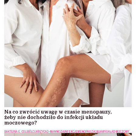
Na co zwrócić uwagę w czasie menopauzy,
żeby nie dochodziło do infekcji układu
moczowego?
BAKTERIA E. COLI
BÓL
CUKRZYCA
D-MANNOZA
INFEKCJE
MENOPAUZA
OBJAWY
UKŁAD MOCZOWY