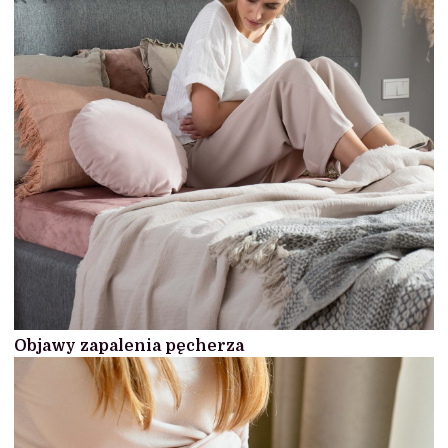
Objawy zapalenia pęcherza
BÓL
INFEKCJE
KŁUCIE
OBJAWY
PARCIE NA PĘCHERZ
PIECZENIE
PODWYŻSZONA TEMPERATURA