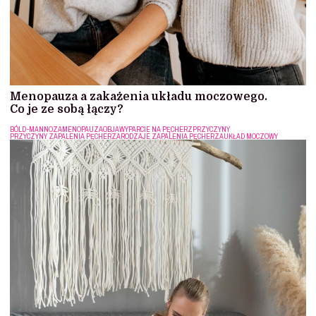
Menopauza a zakażenia układu moczowego.
Co je ze sobą łączy?
BÓL
D-MANNOZA
MENOPAUZA
OBJAWY
PARCIE NA PĘCHERZ
PRZYCZYNY
PRZYCZYNY ZAPALENIA PĘCHERZA
RODZAJE ZAPALENIA PĘCHERZA
UKŁAD MOCZOWY