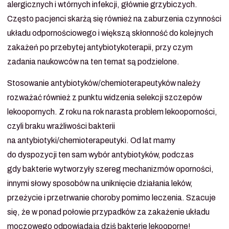
alergicznych i wtórnych infekcji, głównie grzybiczych.
Często pacjenci skarżą się również na zaburzenia czynności
układu odpornościowego i większą skłonność do kolejnych
zakażeń po przebytej antybiotykoterapii, przy czym
zadania naukowców na ten temat są podzielone.
Stosowanie antybiotyków/chemioterapeutyków należy
rozważać również z punktu widzenia selekcji szczepów
lekoopornych. Z roku na rok narasta problem lekooporności,
czyli braku wrażliwości bakterii
na antybiotyki/chemioterapeutyki. Od lat mamy
do dyspozycji ten sam wybór antybiotyków, podczas
gdy bakterie wytworzyły szereg mechanizmów oporności,
innymi słowy sposobów na uniknięcie działania leków,
przeżycie i przetrwanie choroby pomimo leczenia. Szacuje
się, że w ponad połowie przypadków za zakażenie układu
moczowego odpowiadają dziś bakterie lekooporne!