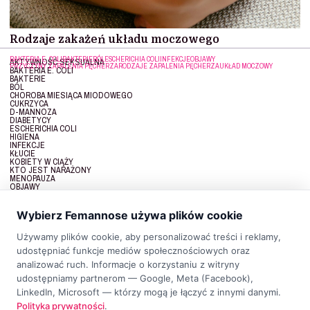
Rodzaje zakażeń układu moczowego
BAKTERIA E. COLI
BAKTERIE
BÓL
ESCHERICHIA COLI
INFEKCJE
OBJAWY
AKTYWNOŚĆ SEKSUALNA
PRZYCZYNY ZAPALENIA PĘCHERZA
RODZAJE ZAPALENIA PĘCHERZA
UKŁAD MOCZOWY
BAKTERIA E. COLI
BAKTERIE
BÓL
CHOROBA MIESIĄCA MIODOWEGO
CUKRZYCA
D-MANNOZA
DIABETYCY
ESCHERICHIA COLI
HIGIENA
INFEKCJE
KŁUCIE
KOBIETY W CIĄŻY
KTO JEST NARAŻONY
MENOPAUZA
OBJAWY
OPORNOŚĆ
PARCIE NA PĘCHERZ
PIECZENIE
Wybierz Femannose używa plików cookie
PODWYŻSZONA TEMPERATURA
PREWENCJA
PRZYCZYNY
Używamy plików cookie, aby personalizować treści i reklamy,
PRZYCZYNY ZAPALENIA PĘCHERZA
udostępniać funkcje mediów społecznościowych oraz
RODZAJE ZAPALENIA PĘCHERZA
UKŁAD MOCZOWY
analizować ruch. Informacje o korzystaniu z witryny
ZAKAŻENIE UKŁADU MOCZOWEGO
udostępniamy partnerom — Google, Meta (Facebook),
LinkedIn, Microsoft — którzy mogą je łączyć z innymi danymi.
Polityka prywatności
.